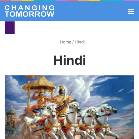
M
Home
/
Hindi
Hindi