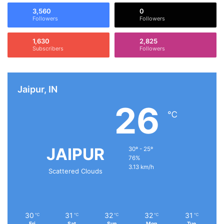
3,560
0
Followers
Followers
1,630
2,825
Subscribers
Followers
Jaipur, IN
26
℃
JAIPUR
30º - 25º
76%
3.13 km/h
Scattered Clouds
30
31
32
32
31
℃
℃
℃
℃
℃
Fri
Sat
Sun
Mon
Tue