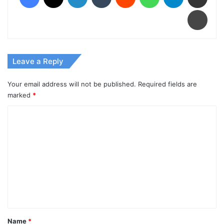
Print
Leave a Reply
Your email address will not be published.
Required fields are
marked
*
C
o
m
m
e
n
t
*
Name
*